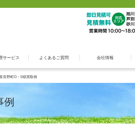
整理 想いて
理サービス
よくあるご質問
会社情報
富良野町O・S様買取例
事例